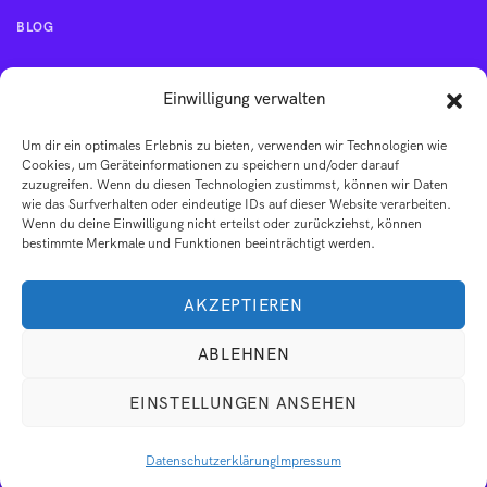
BLOG
KONTAKT
Einwilligung verwalten
Um dir ein optimales Erlebnis zu bieten, verwenden wir Technologien wie
IMPRESSUM
Cookies, um Geräteinformationen zu speichern und/oder darauf
zuzugreifen. Wenn du diesen Technologien zustimmst, können wir Daten
wie das Surfverhalten oder eindeutige IDs auf dieser Website verarbeiten.
AGB
Wenn du deine Einwilligung nicht erteilst oder zurückziehst, können
bestimmte Merkmale und Funktionen beeinträchtigt werden.
DATENSCHUTZERKLÄRUNG
AKZEPTIEREN
ABLEHNEN
EINSTELLUNGEN ANSEHEN
© 2026 Dein Zyklus. Dein Sein . Alle Rechte vorbehalten.
Datenschutzerklärung
Impressum