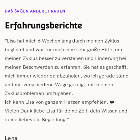
DAS SAGEN ANDERE FRAUEN
Erfahrungsberichte
“Lisa hat mich 6 Wochen lang durch meinen Zyklus
"Lisa überzeugt durch großes Fachwissen, welches sie
begleitet und war für mich eine sehr große Hilfe, um
super verständlich vermittelt. Der Kurs ist super gut
meinen Zyklus besser zu verstehen und Linderung bei
aufbereitet, das zusätzliche Angebot an Ad-ons
meinen Beschwerden zu erfahren. Sie hat es geschafft,
fantastisch. Sie ist immer ansprechbar und liefert
mich immer wieder da abzuholen, wo ich gerade stand
wertvolle Impulse. Danke."
und mir verschiedene Wege gezeigt, mit meinen
Zyklusproblemen umzugehen.
Ich kann Lisa von ganzem Herzen empfehlen. ❤️
Vielen Dank liebe Lisa für deine Zeit, dein Wissen und
deine liebevolle Begleitung!”
Lena