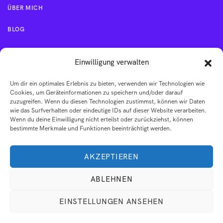
ÜBER MICH
BLOG
KONTAKT
Einwilligung verwalten
Um dir ein optimales Erlebnis zu bieten, verwenden wir Technologien wie
IMPRESSUM
Cookies, um Geräteinformationen zu speichern und/oder darauf
zuzugreifen. Wenn du diesen Technologien zustimmst, können wir Daten
wie das Surfverhalten oder eindeutige IDs auf dieser Website verarbeiten.
AGB
Wenn du deine Einwilligung nicht erteilst oder zurückziehst, können
bestimmte Merkmale und Funktionen beeinträchtigt werden.
DATENSCHUTZERKLÄRUNG
AKZEPTIEREN
ABLEHNEN
EINSTELLUNGEN ANSEHEN
© 2026 Dein Zyklus. Dein Sein . Alle Rechte vorbehalten.