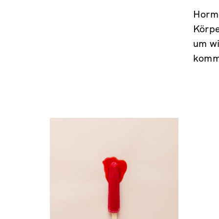
Hormo
Körpe
um wi
kom