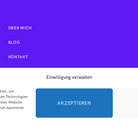
ÜBER MICH
BLOG
KONTAKT
Einwilligung verwalten
okies, um
sen Technologien
ieser Website
AKZEPTIEREN
nnen bestimmte
© 2026 Dein Zyklus. Dein Sein . Alle Rechte vorbehalten.