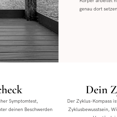
Körper arbeitet n
genau dort setzen
check
Dein Z
icher Symptomtest,
Der Zyklus-Kompass ist
hinter deinen Beschwerden
Zyklusbewusstsein, Wi