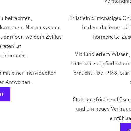
Verständnis
u betrachten,
Er ist ein 6-monatiges On
Hormonen, Nervensystem,
in dem du lernst, de
t darüber, wo dein Zyklus
hormonelle Zus
raten ist
Mit fundiertem Wissen, 
ich braucht.
Unterstützung findest du 
 mit einer individuellen
braucht – bei PMS, sta
er Antworten.
CH
Statt kurzfristigen Lösu
und ein neues Vertraue
einfühls
Z