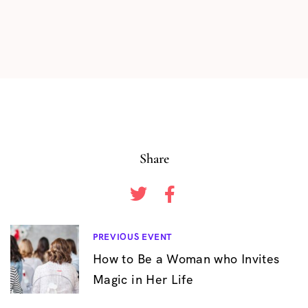
Share
B
PREVIOUS EVENT
How to Be a Woman who Invites
e
Magic in Her Life
i
t