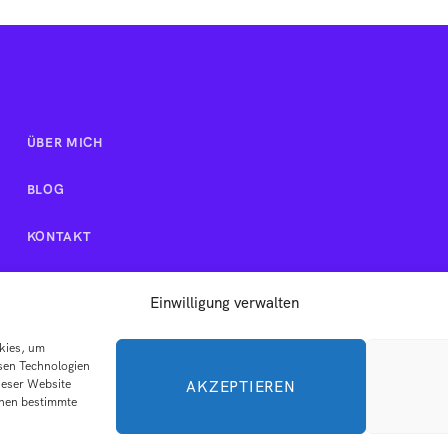
ÜBER MICH
BLOG
KONTAKT
Einwilligung verwalten
okies, um
sen Technologien
ieser Website
AKZEPTIEREN
nnen bestimmte