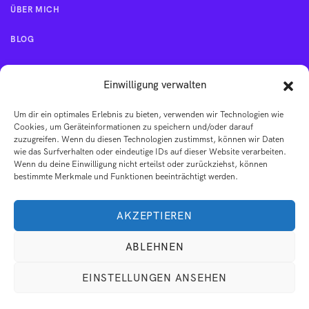
ÜBER MICH
BLOG
KONTAKT
Einwilligung verwalten
Um dir ein optimales Erlebnis zu bieten, verwenden wir Technologien wie
IMPRESSUM
Cookies, um Geräteinformationen zu speichern und/oder darauf
zuzugreifen. Wenn du diesen Technologien zustimmst, können wir Daten
wie das Surfverhalten oder eindeutige IDs auf dieser Website verarbeiten.
AGB
Wenn du deine Einwilligung nicht erteilst oder zurückziehst, können
bestimmte Merkmale und Funktionen beeinträchtigt werden.
DATENSCHUTZERKLÄRUNG
AKZEPTIEREN
ABLEHNEN
EINSTELLUNGEN ANSEHEN
© 2026 Dein Zyklus. Dein Sein . Alle Rechte vorbehalten.