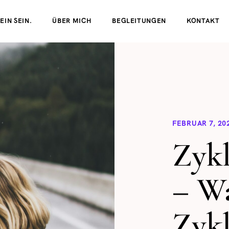
EIN SEIN.
ÜBER MICH
BEGLEITUNGEN
KONTAKT
FEBRUAR 7, 20
Zykl
– W
Zykl