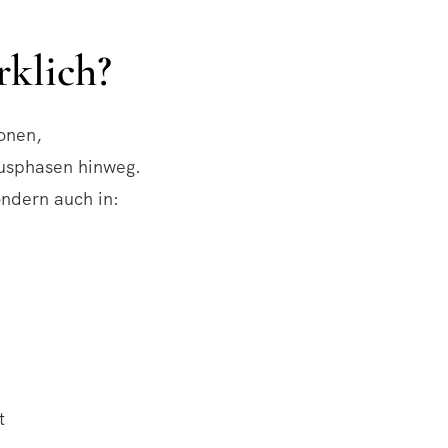
rklich?
onen,
lusphasen hinweg.
ondern auch in:
t