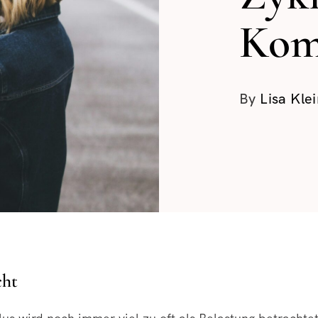
Komp
By
Lisa Kle
cht