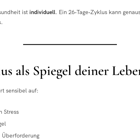
sundheit ist
individuell
. Ein 26‑Tage‑Zyklus kann genau
s.
us als Spiegel deiner Leb
rt sensibel auf:
n Stress
gel
 Überforderung