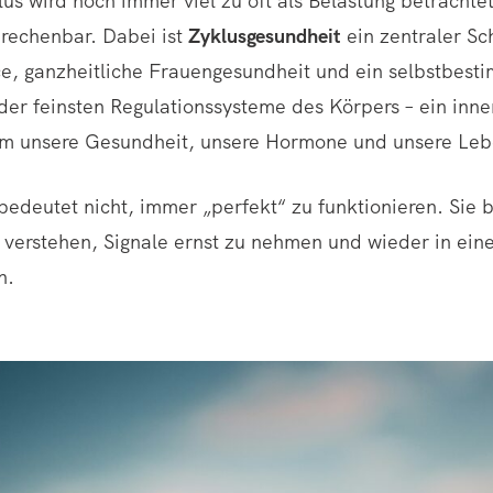
us wird noch immer viel zu oft als Belastung betrachtet
rechenbar. Dabei ist
Zyklusgesundheit
ein zentraler Sch
e, ganzheitliche Frauengesundheit und ein selbstbest
 der feinsten Regulationssysteme des Körpers – ein inn
 um unsere Gesundheit, unsere Hormone und unsere Leb
bedeutet nicht, immer „perfekt“ zu funktionieren. Sie 
 verstehen, Signale ernst zu nehmen und wieder in eine
n.