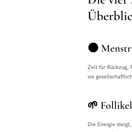
Überbli
🌑 Menstru
Zeit für Rückzug,
sie gesellschaftli
🌱 Follike
Die Energie steigt