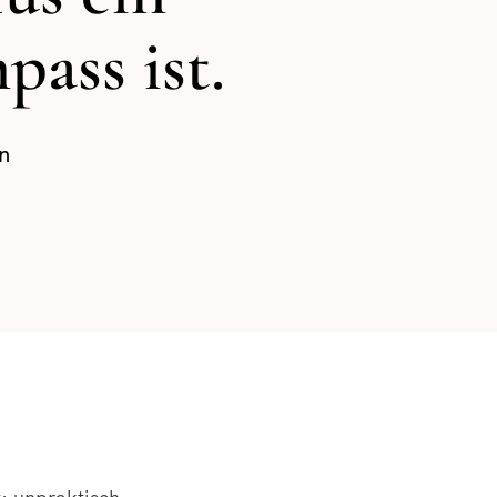
ass ist.
in