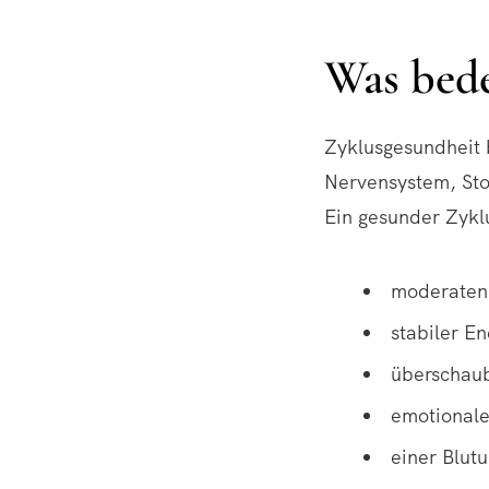
Was bede
Zyklusgesundheit
Nervensystem, Sto
Ein gesunder Zyklu
moderaten
stabiler E
überschau
emotionale
einer Blut