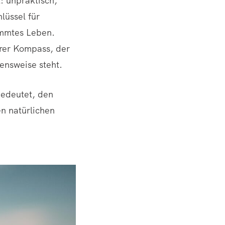
: unpraktisch,
lüssel für
immtes Leben.
erer Kompass, der
ensweise steht.
bedeutet, den
n natürlichen