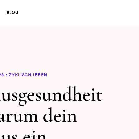
BLOG
26
ZYKLISCH LEBEN
usgesundheit
arum dein
us ein